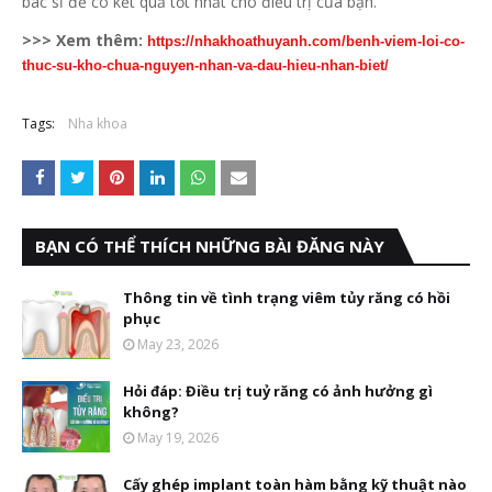
bác sĩ để có kết quả tốt nhất cho điều trị của bạn.
>>> Xem thêm:
https://nhakhoathuyanh.com/benh-viem-loi-co-
thuc-su-kho-chua-nguyen-nhan-va-dau-hieu-nhan-biet/
Tags:
Nha khoa
BẠN CÓ THỂ THÍCH NHỮNG BÀI ĐĂNG NÀY
Thông tin về tình trạng viêm tủy răng có hồi
phục
May 23, 2026
Hỏi đáp: Điều trị tuỷ răng có ảnh hưởng gì
không?
May 19, 2026
Cấy ghép implant toàn hàm bằng kỹ thuật nào