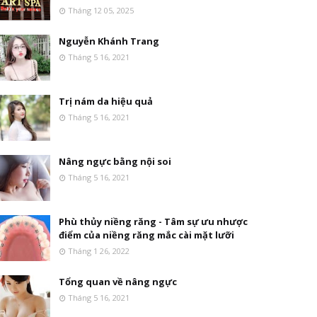
Tháng 12 05, 2025
Nguyễn Khánh Trang
Tháng 5 16, 2021
Trị nám da hiệu quả
Tháng 5 16, 2021
Nâng ngực bằng nội soi
Tháng 5 16, 2021
Phù thủy niềng răng - Tâm sự ưu nhược
điểm của niềng răng mắc cài mặt lưỡi
Tháng 1 26, 2022
Tổng quan về nâng ngực
Tháng 5 16, 2021