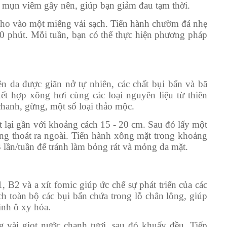
 mụn viêm gây nên, giúp bạn giảm đau tạm thời.
cho vào một miếng vải sạch. Tiến hành chườm đá nhẹ
0 phút. Mỗi tuần, bạn có thể thực hiện phương pháp
n da được giãn nở tự nhiên, các chất bụi bẩn và bã
ết hợp xông hơi cùng các loại nguyên liệu từ thiên
chanh, gừng, một số loại thảo mộc.
 lại gần với khoảng cách 15 - 20 cm. Sau đó lấy một
óng thoát ra ngoài. Tiến hành xông mặt trong khoảng
3 lần/tuần để tránh làm bỏng rát và mỏng da mặt.
B2 và a xít fomic giúp ức chế sự phát triển của các
h toàn bộ các bụi bẩn chứa trong lỗ chân lông, giúp
ình ô xy hóa.
g vài giọt nước chanh tươi, sau đó khuấy đều. Tiếp