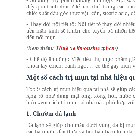
đẩy quá trình dồn ứ tế bào chết trong các na
chiết xuất dầu gốc thực vật, cồn, stearic acid,
- Thay đổi nội tiết tố: Nội tiết tố thay đổi nh
tiền mãn kinh sẽ khiến cho tuyến bã nhờn ti
đến nổi mụn.
(Xem thêm:
Thuê xe limousine tphcm
)
- Chế độ ăn uống: Việc tiêu thụ thực phẩm gi
khoai tây chiên, bánh ngọt… có thể gây mụn v
Một số cách trị mụn tại nhà hiệu q
Top 9 cách trị mụn hiệu quả tại nhà sẽ giúp c
rạng rỡ như dùng mật ong, xông hơi, nước 
hiểu xem cách trị mụn tại nhà nào phù hợp với
1. Chườm đá lạnh
Đá lạnh sẽ giúp cho máu dưới vùng da bị mụn 
các bã nhờn, dầu thừa và bụi bẩn bám trên da.