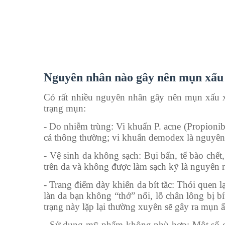
Nguyên nhân nào gây nên mụn xấu
Có rất nhiều nguyên nhân gây nên mụn xấu x
trạng mụn:
- Do nhiễm trùng: Vi khuẩn P. acne (Propioni
cá thông thường; vi khuẩn demodex là nguyên
- Vệ sinh da không sạch: Bụi bẩn, tế bào chế
trên da và không được làm sạch kỹ là nguyên
- Trang điểm dày khiến da bít tắc: Thói quen 
làn da bạn không “thở” nổi, lỗ chân lông bị bí
trạng này lặp lại thường xuyên sẽ gây ra mụn 
- Sử dụng mỹ phẩm không phù hợp: Một số ch