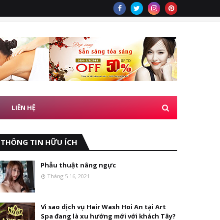
LIÊN HỆ
THÔNG TIN HỮU ÍCH
Phẫu thuật nâng ngực
Tháng 5 16, 2021
Vì sao dịch vụ Hair Wash Hoi An tại Art
Spa đang là xu hướng mới với khách Tây?