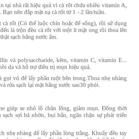
n tại nhà rất hiệu quả vì cà rốt chứa nhiều vitamin A,
Bạn nên đắp mặt nạ cà rốt từ 1 - 2 lần/tuần.
cà rốt (Có thể luộc chín hoặc để sống), rồi sử dụng
ến là trộn đều cà rốt với một ít mật ong rồi thoa lên
 thật sạch bằng nước ấm.
in và polysaccharide, kẽm, vitamin C, vitamin E...
ồi da và hỗ trợ điều trị mụn hiệu quả.
à gọt vỏ để lấy phần ruột bên trong.Thoa nhẹ nhàng
à rửa sạch lại mặt bằng nước sau30 phút.
me giúp se nhỏ lỗ chân lông, giảm mụn. Đồng thời
m sạch sợi bã nhờn, bụi bẩn, ngăn chặn sự phát triển
ách nhẹ nhàng để lấy phần lòng trắng. Khuấy đều tay