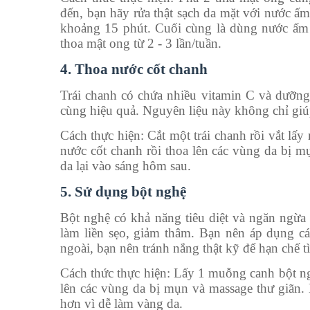
đến, bạn hãy rửa thật sạch da mặt với nước ấ
khoảng 15 phút. Cuối cùng là dùng nước ấm đ
thoa mật ong từ 2 - 3 lần/tuần.
4. Thoa nước cốt chanh
Trái chanh có chứa nhiều vitamin C và dưỡng c
cùng hiệu quả. Nguyên liệu này không chỉ giú
Cách thực hiện: Cắt một trái chanh rồi vắt l
nước cốt chanh rồi thoa lên các vùng da bị 
da lại vào sáng hôm sau.
5. Sử dụng bột nghệ
Bột nghệ có khả năng tiêu diệt và ngăn ngừa 
làm liền sẹo, giảm thâm. Bạn nên áp dụng các
ngoài, bạn nên tránh nắng thật kỹ để hạn chế 
Cách thức thực hiện: Lấy 1 muỗng canh bột ng
lên các vùng da bị mụn và massage thư giãn.
hơn vì dễ làm vàng da.