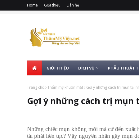
Home
Giới thiệu
Liên hệ
GIỚI THIỆU
DỊCH VỤ
PHẪU THUẬT 
Trang chủ
Thẩm mỹ khuôn mặt
Gợi ý những cách trị mụn tại n
Gợi ý những cách trị mụn 
Những chiếc mụn không mời mà cứ đến xuất hi
tái phát liên tục? Vậy nguyên nhân gây mụn d