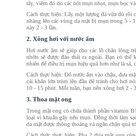
tấy, viêm đỏ do các nốt mụn nhọt, mụn bọc và
Cách thực hiện: Lấy một lượng đá vừa đủ rồi 
nhàng lên các vùng da mặt bị mụn trong 5 - 1
này 2 - 3 lần.
2. Xông hơi với nước ấm
Hơi nước ấm sẽ giúp cho các lỗ chân lông trê
nhờn sẽ được đào thải ra ngoài. Bạn có thể k
nhiên để điều trị mụn hiệu quả hơn như lá sả, 
Cách thực hiện: Đổ nước ấm vào chậu, đưa mặt
cái khăn lớn trùm lên đầu để tránh cho hơi n
10 - 15 phút. Mỗi tuần, bạn nên xông hơi 2 - 
3. Thoa mật ong
Trong mật ong có chứa thành phần vitamin B1, 
loại vi khuẩn gây nên mụn. Đồng thời làm sạc
da mặt được thông thoáng và ngăn chặn quá tr
Cách thức thực hiện: Pha 2 thìa mật ong cùn