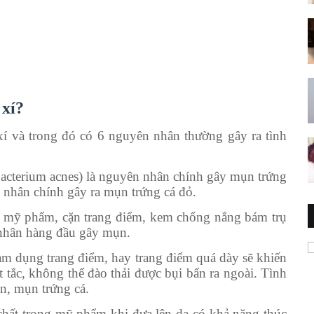
 xí?
í và trong đó có 6 nguyên nhân thường gây ra tình
bacterium acnes) là nguyên nhân chính gây mụn trứng
 nhân chính gây ra mụn trứng cá đỏ.
t, mỹ phẩm, cặn trang điểm, kem chống nắng bám trụ
 nhân hàng đầu gây mụn.
lạm dụng trang điểm, hay trang điểm quá dày sẽ khiến
t tắc, không thể đào thải được bụi bẩn ra ngoài. Tình
ẩn, mụn trứng cá.
ất trong mỹ phẩm khi đưa lên da có khả năng thúc