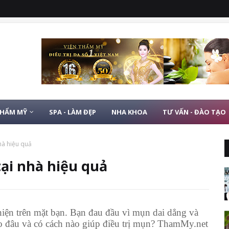
THẨM MỸ
SPA - LÀM ĐẸP
NHA KHOA
TƯ VẤN - ĐÀO TẠO
hà hiệu quả
tại nhà hiệu quả
ện trên mặt bạn. Bạn đau đầu vì mụn dai dẳng và
o đâu và có cách nào giúp điều trị mụn? ThamMy.net