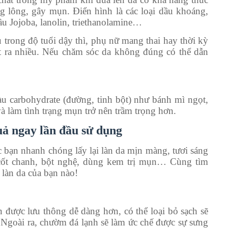
ng lông, gây mụn. Điển hình là các loại dầu khoáng,
 dầu Jojoba, lanolin, triethanolamine…
iều trong độ tuổi dậy thì, phụ nữ mang thai hay thời kỳ
ết ra nhiều. Nếu chăm sóc da không đúng có thể dẫn
àu carbohydrate (đường, tinh bột) như bánh mì ngọt,
à làm tình trạng mụn trở nên trầm trọng hơn.
uả ngay lần đầu sử dụng
ác bạn nhanh chóng lấy lại làn da mịn màng, tươi sáng
cốt chanh, bột nghệ, dùng kem trị mụn… Cùng tìm
 làn da của bạn nào!
được lưu thông dễ dàng hơn, có thể loại bỏ sạch sẽ
 Ngoài ra, chườm đá lạnh sẽ làm ức chế được sự sưng