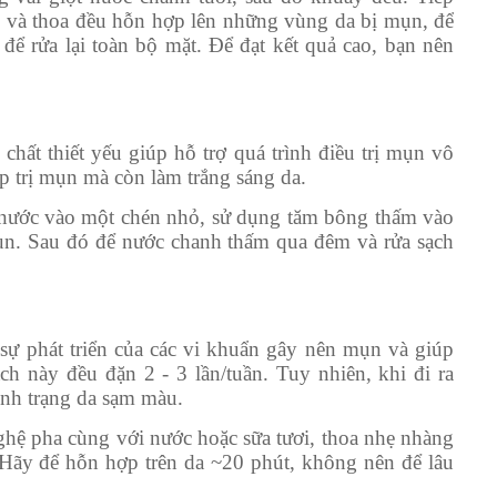
m và thoa đều hỗn hợp lên những vùng da bị mụn, để
ể rửa lại toàn bộ mặt. Để đạt kết quả cao, bạn nên
hất thiết yếu giúp hỗ trợ quá trình điều trị mụn vô
p trị mụn mà còn làm trắng sáng da.
ấy nước vào một chén nhỏ, sử dụng tăm bông thấm vào
mụn. Sau đó để nước chanh thấm qua đêm và rửa sạch
sự phát triển của các vi khuẩn gây nên mụn và giúp
h này đều đặn 2 - 3 lần/tuần. Tuy nhiên, khi đi ra
tình trạng da sạm màu.
hệ pha cùng với nước hoặc sữa tươi, thoa nhẹ nhàng
 Hãy để hỗn hợp trên da ~20 phút, không nên để lâu