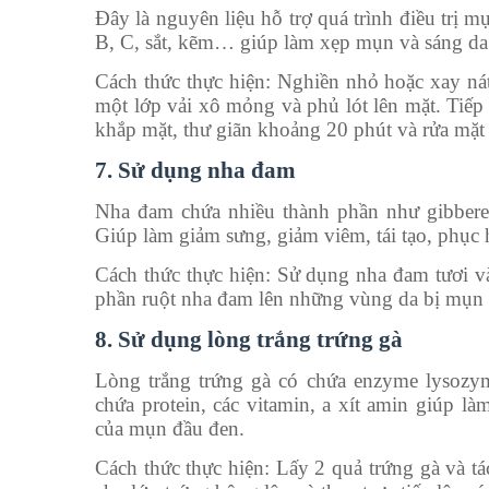
Đây là nguyên liệu hỗ trợ quá trình điều trị mụ
B, C, sắt, kẽm… giúp làm xẹp mụn và sáng da. 
Cách thức thực hiện: Nghiền nhỏ hoặc xay nát 
một lớp vải xô mỏng và phủ lót lên mặt. Tiếp đ
khắp mặt, thư giãn khoảng 20 phút và rửa mặt
7. Sử dụng nha đam
Nha đam chứa nhiều thành phần như gibberell
Giúp làm giảm sưng, giảm viêm, tái tạo, phục h
Cách thức thực hiện: Sử dụng nha đam tươi v
phần ruột nha đam lên những vùng da bị mụn v
8. Sử dụng lòng trắng trứng gà
Lòng trắng trứng gà có chứa enzyme lysozy
chứa protein, các vitamin, a xít amin giúp là
của mụn đầu đen.
Cách thức thực hiện: Lấy 2 quả trứng gà và t