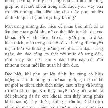
muốn đem lại cảm giác thăng hoa cho đối phương,
giúp họ đạt cực khoái trong mỗi cuộc yêu. Vậy bạn
có biết những dấu hiệu nào cho thấy phụ nữ lên
đỉnh khi quan hệ tình dục hay không?
Một trong những dấu hiệu dễ nhận biết nhất đó là
âm đạo của người phụ nữ co thắt liên tục khi đạt cực
khoái. Bởi vì khi điểm G của người phụ nữ được
kích thích, máu trong cơ thể có xu hướng di chuyển
mạnh hơn và thường hướng về phía âm đạo. Càng
ngày, âm đạo càng co thắt với mức độ tăng dần,
cánh mày râu nên chú ý dấu hiệu này của đối
phương trong mỗi lần quan hệ tình dục.
Đặc biệt, khi phụ nữ lên đỉnh, họ cũng có hiện
tượng xuất tinh tương tự như nam giới, cụ thể, cơ thể
nữ giới sẽ tiết ra chất dịch nhầy, màu trắng và không
có mùi khó chịu. Khi thấy huyết trắng tiết ra tức là
đối phương đã đạt cực khoái, cảm thấy hưng phấn
khi quan hệ. Tuy nhiên, chúng ta cần lưu ý khi dịch
nhầy những đặc điểm bất thường, ví dụ như màu