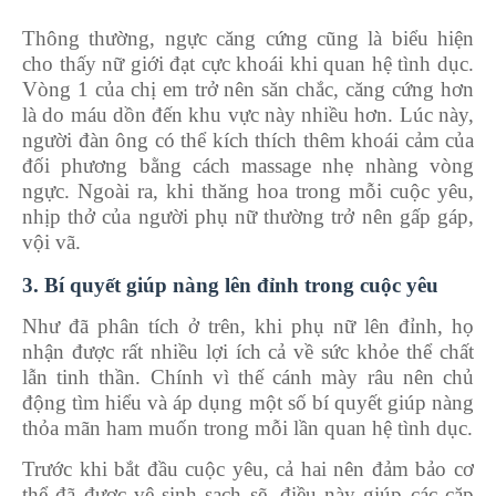
Thông thường, ngực căng cứng cũng là biểu hiện
cho thấy nữ giới đạt cực khoái khi
quan hệ tình dục
.
Vòng 1 của chị em trở nên săn chắc, căng cứng hơn
là do máu dồn đến khu vực này nhiều hơn. Lúc này,
người đàn ông có thể kích thích thêm khoái cảm của
đối phương bằng cách massage nhẹ nhàng vòng
ngực. Ngoài ra, khi thăng hoa trong mỗi cuộc yêu,
nhịp thở của người phụ nữ thường trở nên gấp gáp,
vội vã.
3. Bí quyết giúp nàng lên đỉnh trong cuộc yêu
Như đã phân tích ở trên, khi phụ nữ lên đỉnh, họ
nhận được rất nhiều lợi ích cả về sức khỏe thể chất
lẫn tinh thần. Chính vì thế cánh mày râu nên chủ
động tìm hiểu và áp dụng một số bí quyết giúp nàng
thỏa mãn ham muốn trong mỗi lần quan hệ tình dục.
Trước khi bắt đầu cuộc yêu, cả hai nên đảm bảo cơ
thể đã được vệ sinh sạch sẽ, điều này giúp các cặp