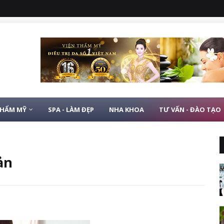
THẨM MỸ
SPA - LÀM ĐẸP
NHA KHOA
TƯ VẤN - ĐÀO TẠO
ản