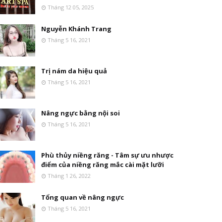
Tháng 12 05, 2025
Nguyễn Khánh Trang
Tháng 5 16, 2021
Trị nám da hiệu quả
Tháng 5 16, 2021
Nâng ngực bằng nội soi
Tháng 5 16, 2021
Phù thủy niềng răng - Tâm sự ưu nhược
điểm của niềng răng mắc cài mặt lưỡi
Tháng 1 26, 2022
Tổng quan về nâng ngực
Tháng 5 16, 2021