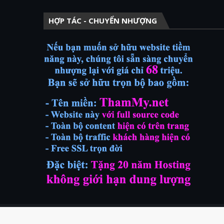
HỢP TÁC - CHUYỂN NHƯỢNG
Created with
by
TemplatesYard
| Một dự án của
TenMienNg