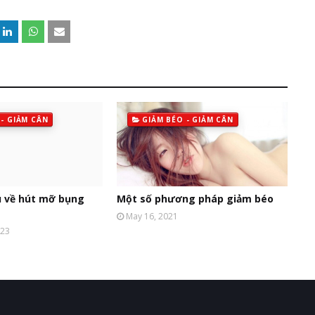
 - GIẢM CÂN
GIẢM BÉO - GIẢM CÂN
u về hút mỡ bụng
Một số phương pháp giảm béo
May 16, 2021
023