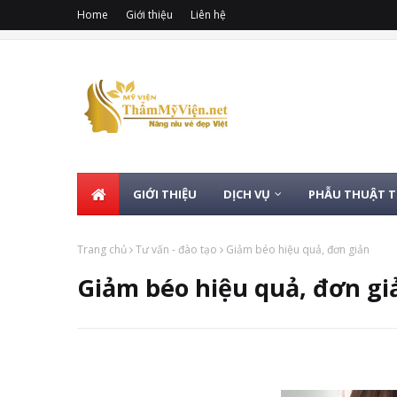
Home
Giới thiệu
Liên hệ
GIỚI THIỆU
DỊCH VỤ
PHẪU THUẬT 
Trang chủ
Tư vấn - đào tạo
Giảm béo hiệu quả, đơn giản
Giảm béo hiệu quả, đơn gi