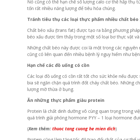
Nó cũng có thể hạn chế số lượng calo cơ thể hấp thụ t
tốn rất nhiều năng lượng để tiêu hóa chúng.
Tránh tiêu thụ các loại thực phẩm nhiều chất béo 
Chất béo xấu (trans fat) được tạo ra bằng phương pháp
béo xấu được tìm thấy trong một số loại bơ thực vật v
Những chất béo này được coi là một trong các nguyên 
cũng có liên quan đến nhiều bệnh lý nguy hiểm như bệnh
Hạn chế các đồ uống có cồn
Các loại đồ uống có cồn rất tốt cho sức khỏe nếu được 
bia sẽ ngăn chặn quá trình đốt cháy chất béo. Những chấ
lượng mỡ thừa ở bụng.
Ăn những thực phẩm giàu protein
Protein là chất dinh dưỡng vô cùng quan trọng trong vi
quá trình giải phóng hormone PYY – 1 loại hormone đư
(
Xem thêm:
thuoc tang cuong he mien dich
)
Protein cũng làm tăng tốc độ trao đổi chất của cơ thể v