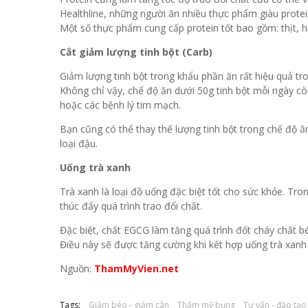
Healthline, những người ăn nhiều thực phẩm giàu protei
Một số thực phẩm cung cấp protein tốt bao gồm: thịt, h
Cắt giảm lượng tinh bột (Carb)
Giảm lượng tinh bột trong khẩu phần ăn rất hiệu quả tr
Không chỉ vậy, chế độ ăn dưới 50g tinh bột mỗi ngày c
hoặc các bệnh lý tim mạch.
Bạn cũng có thể thay thế lượng tinh bột trong chế độ 
loại đậu.
Uống trà xanh
Trà xanh là loại đồ uống đặc biệt tốt cho sức khỏe. Tr
thúc đẩy quá trình trao đổi chất.
Đặc biệt, chất EGCG làm tăng quá trình đốt cháy chất b
Điều này sẽ được tăng cường khi kết hợp uống trà xanh 
Nguồn:
ThamMyVien.net
Tags:
Giảm béo - giảm cân
Thẩm mỹ bụng
Tư vấn - đào tạo