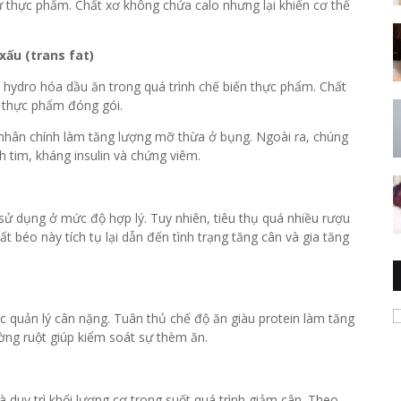
ừ thực phẩm. Chất xơ không chứa calo nhưng lại khiến cơ thể
xấu (trans fat)
 hydro hóa dầu ăn trong quá trình chế biến thực phẩm. Chất
à thực phẩm đóng gói.
nhân chính làm tăng lượng mỡ thừa ở bụng. Ngoài ra, chúng
 tim, kháng insulin và chứng viêm.
sử dụng ở mức độ hợp lý. Tuy nhiên, tiêu thụ quá nhiều rượu
t béo này tích tụ lại dẫn đến tình trạng tăng cân và gia tăng
ệc quản lý cân nặng. Tuân thủ chế độ ăn giàu protein làm tăng
ờng ruột giúp kiểm soát sự thèm ăn.
à duy trì khối lượng cơ trong suốt quá trình giảm cân. Theo