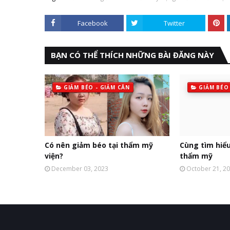
Facebook
Twitter
BẠN CÓ THỂ THÍCH NHỮNG BÀI ĐĂNG NÀY
GIẢM BÉO - GIẢM CÂN
GIẢM BÉO
Có nên giảm béo tại thẩm mỹ
Cùng tìm hiể
viện?
thẩm mỹ
December 03, 2023
October 21, 2