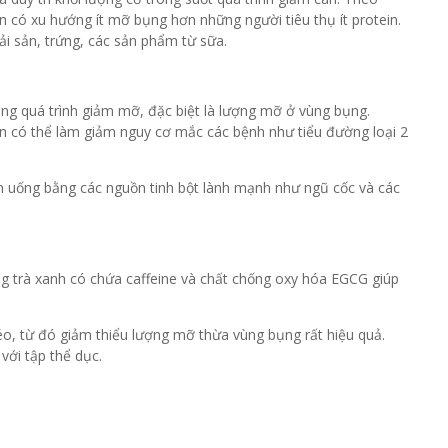
n có xu hướng ít mỡ bụng hơn những người tiêu thụ ít protein.
ải sản, trứng, các sản phẩm từ sữa.
ong quá trình giảm mỡ, đặc biệt là lượng mỡ ở vùng bụng.
òn có thể làm giảm nguy cơ mắc các bệnh như tiểu đường loại 2
ăn uống bằng các nguồn tinh bột lành mạnh như ngũ cốc và các
ong trà xanh có chứa caffeine và chất chống oxy hóa EGCG giúp
éo, từ đó giảm thiểu lượng mỡ thừa vùng bụng rất hiệu quả.
với tập thể dục.