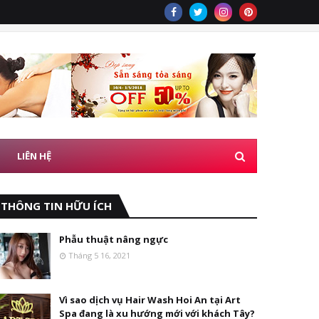
LIÊN HỆ
THÔNG TIN HỮU ÍCH
Phẫu thuật nâng ngực
Tháng 5 16, 2021
Vì sao dịch vụ Hair Wash Hoi An tại Art
Spa đang là xu hướng mới với khách Tây?